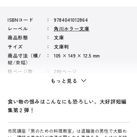
ISBNコード
9784041012864
レーベル
角川ホラー文庫
商品形態
文庫
サイズ
文庫判
商品寸法（横/
105 × 149 × 12.5 mm
縦/束幅）
総ページ数
288ページ
もっと見る
食い物の恨みはこんなにも恐ろしい。大好評短編
集第２弾！
市民講座「男のための料理教室」は退職後の男性で大賑わ