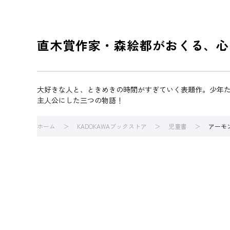
直木賞作家・森絵都がおくる、心
大好きな人と、ときめきの時間がすぎていく表題作。少年
主人公にした三つの物語！
ホーム
KADOKAWAブックストア
児童書
アーモ