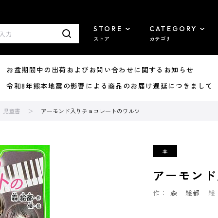
STORE
CATEGORY
ストア
カテゴリ
8/07 お盆期間中の出荷およびお問い合わせに関するお知らせ
7/29 令和8年熊本地震の影響による商品のお届け遅延につきまして
児童書
アーモンド入りチョコレートのワルツ
アーモンド
作：
森 絵都
絵