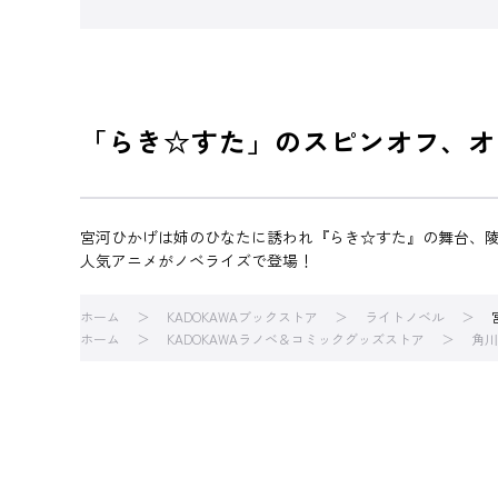
「らき☆すた」のスピンオフ、オ
宮河ひかげは姉のひなたに誘われ『らき☆すた』の舞台、
人気アニメがノベライズで登場！
ホーム
KADOKAWAブックストア
ライトノベル
ホーム
KADOKAWAラノベ＆コミックグッズストア
角川