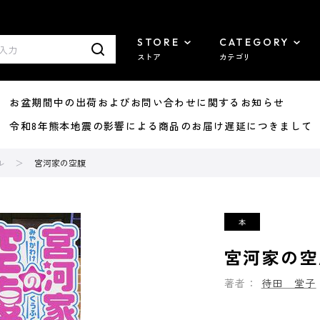
STORE
CATEGORY
ストア
カテゴリ
8/07 お盆期間中の出荷およびお問い合わせに関するお知らせ
7/29 令和8年熊本地震の影響による商品のお届け遅延につきまして
ル
宮河家の空腹
宮河家の空
著者：
待田 堂子