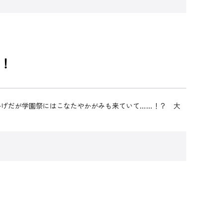
！
かげだが学園祭にはこなたやかがみも来ていて……！？ 大