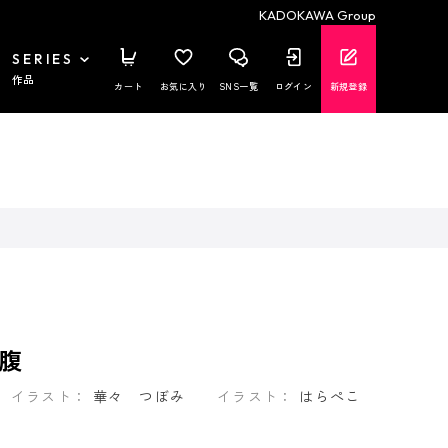
KADOKAWA Group
SERIES
作品
カート
お気に入り
SNS一覧
ログイン
新規登録
腹
イラスト：
華々 つぼみ
イラスト：
はらぺこ