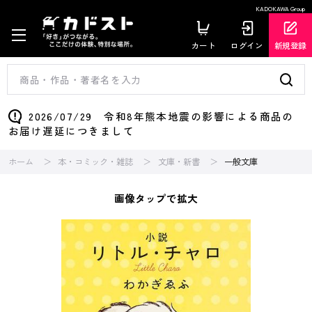
KADOKAWA Group
カート
ログイン
新規登録
2026/07/29 令和8年熊本地震の影響による商品の
お届け遅延につきまして
ホーム
本・コミック・雑誌
文庫・新書
一般文庫
画像タップで拡大