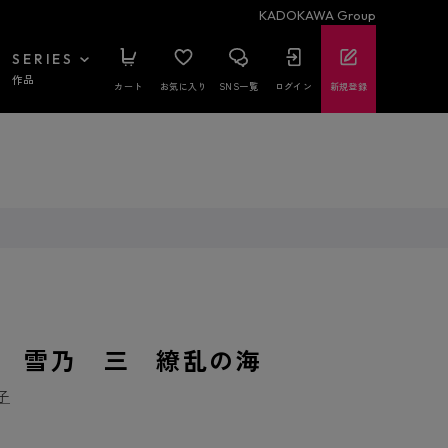
KADOKAWA Group
SERIES
作品
カート
お気に入り
SNS一覧
ログイン
新規登録
 雪乃 三 繚乱の海
子