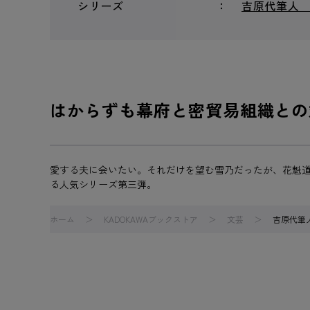
シリーズ
吉原代筆人
はからずも幕府と密貿易組織との
愛する夫に会いたい。それだけを望む雪乃だったが、花魁
る人気シリーズ第三弾。
ホーム
KADOKAWAブックストア
文芸
吉原代筆