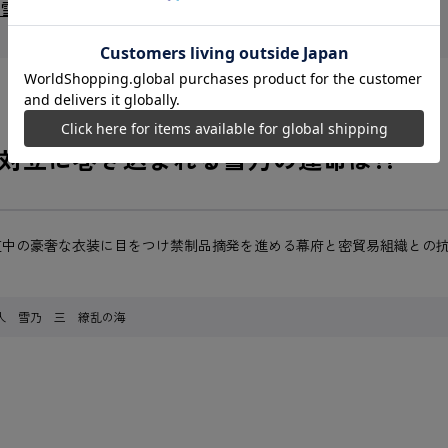
 雪乃
対立に巻き込まれる雪乃の運命は?!
道中の豪奢な衣装に目をつけ禁制品摘発を進める幕府と密貿易組織との
人 雪乃 三 繚乱の海