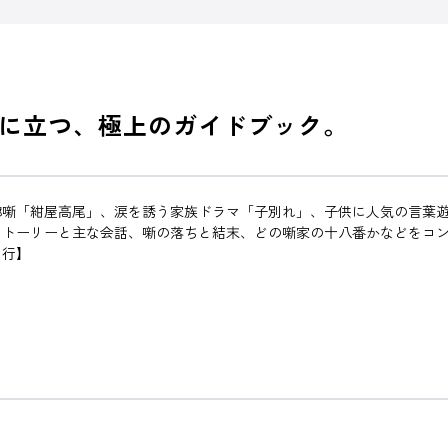
に立つ、極上のガイドブック。
廓噺「紺屋高尾」、涙を誘う家族ドラマ「子別れ」、子供に人気の言葉
ストーリーと主な会話、噺の落ちと結末、どの噺家の十八番かなどをコ
さ行】