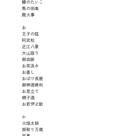
鰻のたいこ
馬の田楽
厩火事
お
王子の狐
阿武松
近江八景
大山詣り
御血脈
お茶汲み
お直し
おばけ長屋
御神酒徳利
お見立て
親子酒
お若伊之助
か
火焔太鼓
掛取り万歳
笠碁