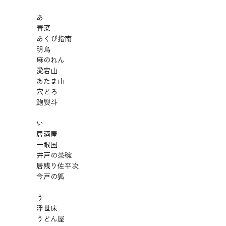
あ
青菜
あくび指南
明烏
麻のれん
愛宕山
あたま山
穴どろ
鮑熨斗
い
居酒屋
一眼国
井戸の茶碗
居残り佐平次
今戸の狐
う
浮世床
うどん屋