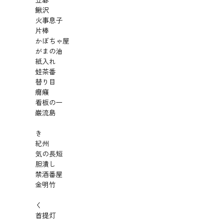
鰍沢
火事息子
片棒
かぼちゃ屋
がまの油
紙入れ
蛙茶番
替り目
癇癪
看板の一
巌流島
き
紀州
気の長短
胆潰し
禁酒番屋
金明竹
く
首提灯