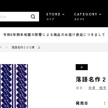
STORE
CATEGORY
ストア
カテゴリ
7/29 令和8年熊本地震の影響による商品のお届け遅延につきまして
庫
落語名作２００席 上
落語名作２
著者：
京須 偕充
発売日