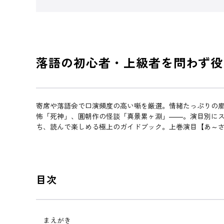
落語の初心者・上級者を問わず役
寄席や落語会で口演頻度の高い噺を厳選。情緒たっぷりの
怖「死神」、圓朝作の怪談「真景累ヶ淵」――。演目別に
ち、読んで楽しめる極上のガイドブック。上巻演目【あ～
目次
まえがき