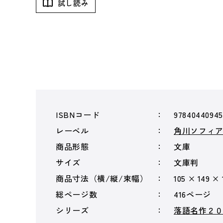
試し読み
ISBNコード
9784044094
レーベル
角川ソフィ
商品形態
文庫
サイズ
文庫判
商品寸法（横/縦/束幅）
105 × 149 ×
総ページ数
416ページ
シリーズ
落語名作２