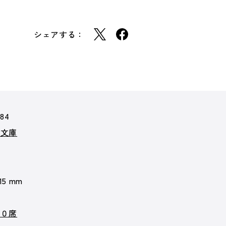
シェアする：
584
ア文庫
 15 mm
００席