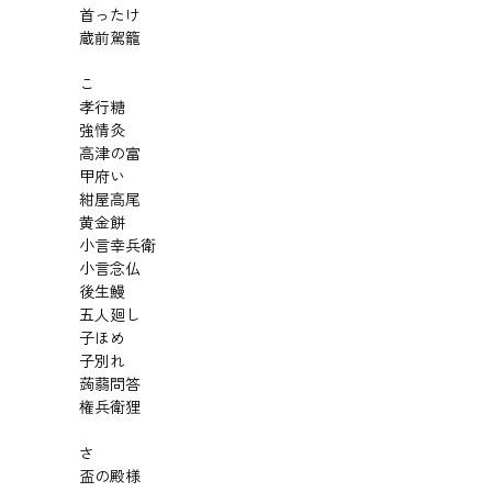
首ったけ
蔵前駕籠
こ
孝行糖
強情灸
高津の富
甲府い
紺屋高尾
黄金餅
小言幸兵衛
小言念仏
後生鰻
五人廻し
子ほめ
子別れ
蒟蒻問答
権兵衛狸
さ
盃の殿様