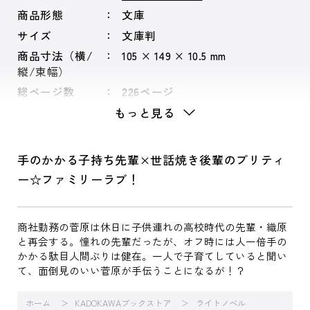
商品形態
文庫
サイズ
文庫判
商品寸法（横/
105 × 149 × 10.5 mm
縦/束幅）
総ページ数
226ページ
もっと見る
手のかかる子持ち先輩×世話焼き後輩のプリティ
ー☆ファミリーラブ！
商社勤務の菅原は休日に子供連れの高校時代の先輩・織原
と再会する。憧れの先輩だったが、オフ時には人一倍手の
かかる駄目人間ぶりは健在。一人で子育てしていると聞い
て、面倒見のいい菅原が手伝うことになるが！？
ホーム
KADOKAWAブックストア
ライトノベル