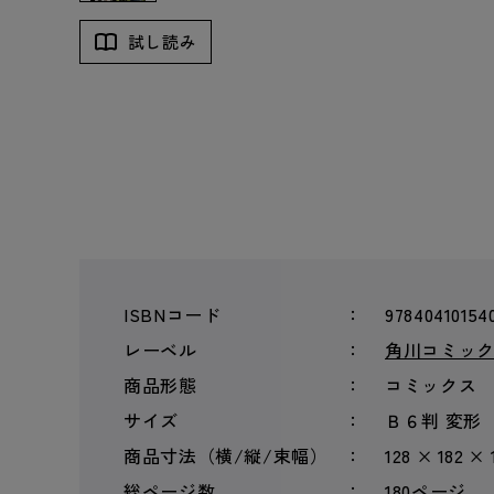
試し読み
ISBNコード
97840410154
レーベル
角川コミッ
商品形態
コミックス
サイズ
Ｂ６判 変形
商品寸法（横/縦/束幅）
128 × 182 ×
総ページ数
180ページ