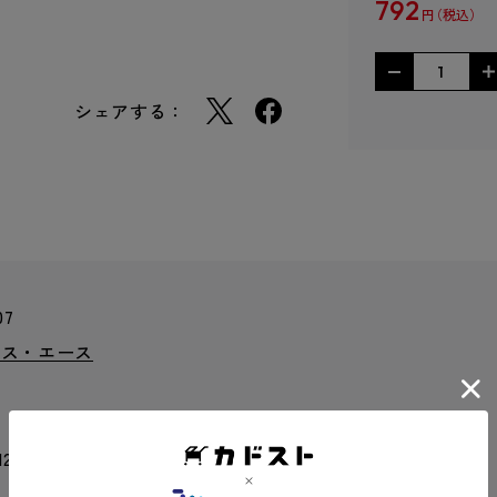
792
円
シェアする：
07
クス・エース
 12 mm