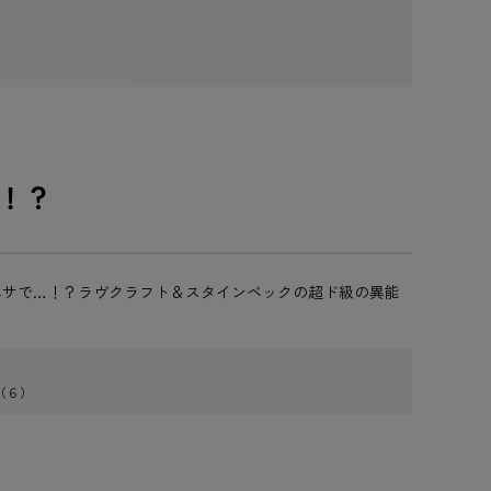
！？
エサで…！？ラヴクラフト＆スタインベックの超ド級の異能
（６）