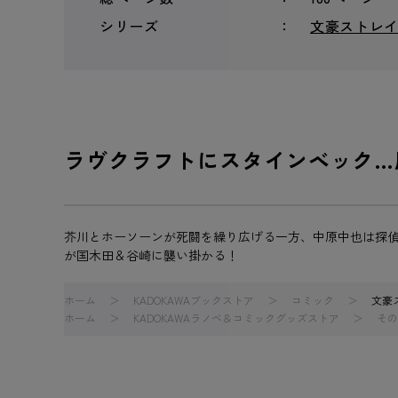
シリーズ
文豪ストレ
ラヴクラフトにスタインベック…
芥川とホーソーンが死闘を繰り広げる一方、中原中也は探
が国木田＆谷崎に襲い掛かる！
ホーム
KADOKAWAブックストア
コミック
文豪
ホーム
KADOKAWAラノベ＆コミックグッズストア
その