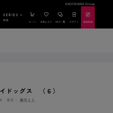
KADOKAWA Group
SERIES
作品
カート
お気に入り
SNS一覧
ログイン
新規登録
イドッグス （６）
カ
著者：
春河３５