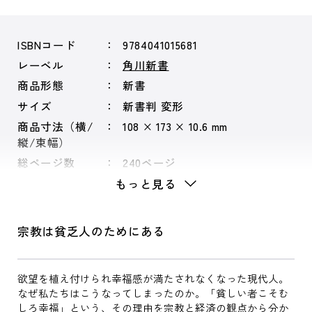
ISBNコード
9784041015681
レーベル
角川新書
商品形態
新書
サイズ
新書判 変形
商品寸法（横/
108 × 173 × 10.6 mm
縦/束幅）
総ページ数
240ページ
もっと見る
宗教は貧乏人のためにある
欲望を植え付けられ幸福感が満たされなくなった現代人。
なぜ私たちはこうなってしまったのか。「貧しい者こそむ
しろ幸福」という、その理由を宗教と経済の観点から分か