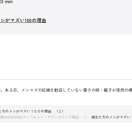
 13 mm
シがマズい100の理由
介。ある日、メシマズの紅緒を歓迎していない葉介の姉・龍子が突然の
たちのメシがマズい１００の理由 （２）
他KADOKAWAラノベ＆コミックグッズストア商品
彼女たちのメシがマズい