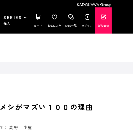
KADOKAWA Group
SERIES
作品
カート
お気に入り
SNS一覧
ログイン
新規登録
のメシがマズい１００の理由
作：
高野 小鹿