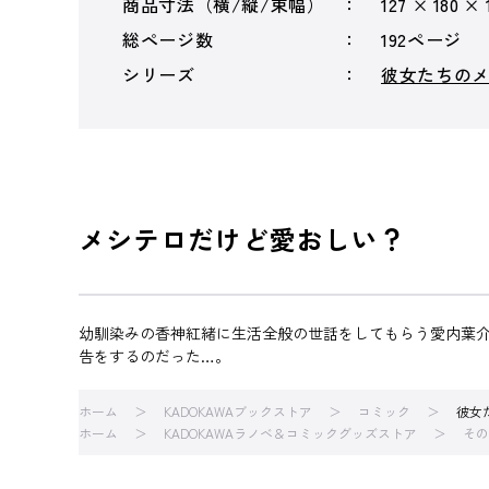
商品寸法（横/縦/束幅）
127 × 180 ×
総ページ数
192ページ
シリーズ
彼女たちのメ
メシテロだけど愛おしい？
幼馴染みの香神紅緒に生活全般の世話をしてもらう愛内葉
告をするのだった…。
ホーム
KADOKAWAブックストア
コミック
彼女
ホーム
KADOKAWAラノベ＆コミックグッズストア
その