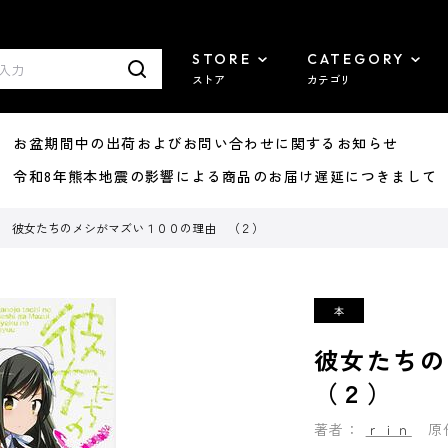
STORE
CATEGORY
ストア
カテゴリ
8/07 お盆期間中の出荷およびお問い合わせに関するお知らせ
7/29 令和8年熊本地震の影響による商品のお届け遅延につきまして
彼女たちのメシがマズい１００の理由 （２）
彼女たち
（２）
著者：
ｒｉｎ
原