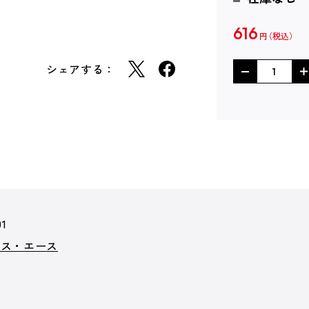
616
円
シェアする：
01
クス・エース