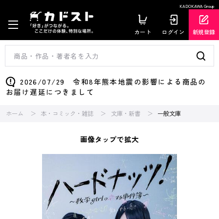
KADOKAWA Group
カート
ログイン
新規登録
2026/07/29 令和8年熊本地震の影響による商品の
お届け遅延につきまして
ホーム
本・コミック・雑誌
文庫・新書
一般文庫
画像タップで拡大