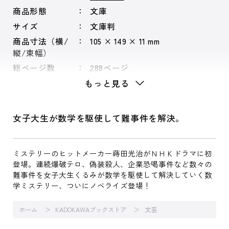
商品形態
文庫
サイズ
文庫判
商品寸法（横/
105 × 149 × 11 mm
縦/束幅）
総ページ数
288ページ
もっと見る
女子大生が数学を駆使して難事件を解決。
ミステリーのヒットメーカー蒔田光治がＮＨＫドラマに初
登場。連続爆破テロ、偽装殺人、企業恐喝事件など数々の
難事件を女子大生くるみが数学を駆使して解決していく数
学ミステリー、ついにノベライズ登場！
ホーム
KADOKAWAブックストア
文芸