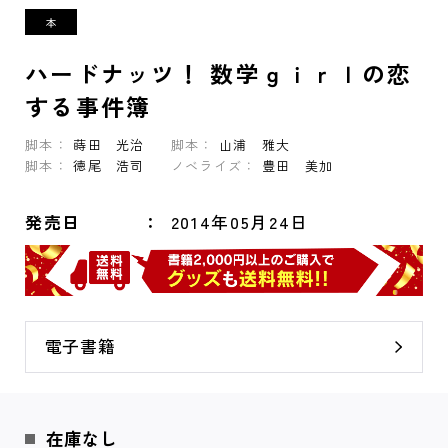
ハードナッツ！ 数学ｇｉｒｌの恋
する事件簿
脚本：
蒔田 光治
脚本：
山浦 雅大
脚本：
徳尾 浩司
ノベライズ：
豊田 美加
発売日
2014年05月24日
電子書籍
在庫なし