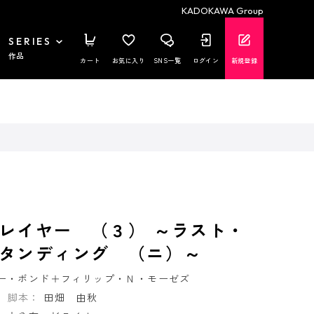
KADOKAWA Group
SERIES
作品
カート
お気に入り
SNS一覧
ログイン
新規登録
レイヤー （３） ～ラスト・
タンディング （ニ）～
ー・ボンド＋フィリップ・Ｎ・モーゼズ
脚本：
田畑 由秋