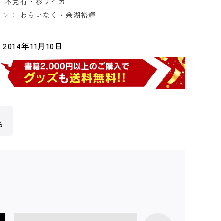
：
本兌有・杉ライカ
イン：
わらいなく・余湖裕輝
2014年11月10日
ら