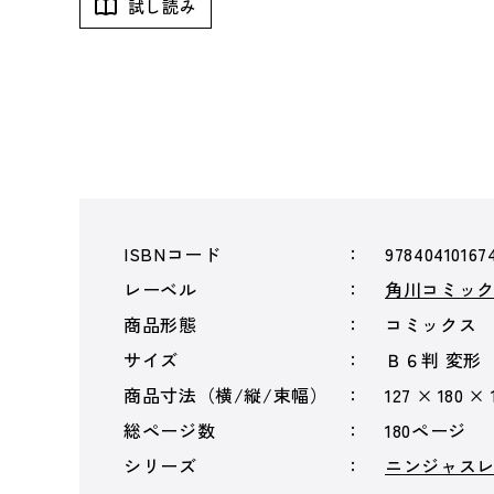
試し読み
ISBNコード
97840410167
レーベル
角川コミッ
商品形態
コミックス
サイズ
Ｂ６判 変形
商品寸法（横/縦/束幅）
127 × 180 ×
総ページ数
180ページ
シリーズ
ニンジャス