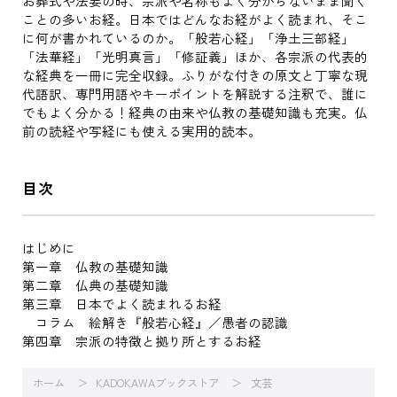
お葬式や法要の時、宗派や名称もよく分からないまま聞く
ことの多いお経。日本ではどんなお経がよく読まれ、そこ
に何が書かれているのか。「般若心経」「浄土三部経」
「法華経」「光明真言」「修証義」ほか、各宗派の代表的
な経典を一冊に完全収録。ふりがな付きの原文と丁寧な現
代語訳、専門用語やキーポイントを解説する注釈で、誰に
でもよく分かる！経典の由来や仏教の基礎知識も充実。仏
前の読経や写経にも使える実用的読本。
目次
はじめに
第一章 仏教の基礎知識
第二章 仏典の基礎知識
第三章 日本でよく読まれるお経
コラム 絵解き『般若心経』／愚者の認識
第四章 宗派の特徴と拠り所とするお経
ホーム
KADOKAWAブックストア
文芸