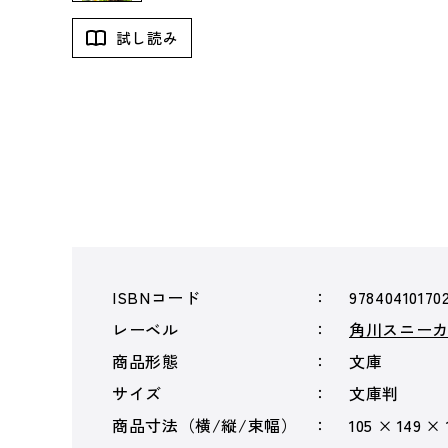
試し読み
ISBNコード
97840410170
レーベル
角川スニー
商品形態
文庫
サイズ
文庫判
商品寸法（横/縦/束幅）
105 × 149 ×