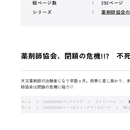
総ページ数
292ページ
シリーズ
薬剤師協会
薬剤師協会、閉鎖の危機!!? 不
天災薬剤師の治験者になり早数ヵ月。雨季に差し掛かり、
師協会は閉鎖の危機に陥り!?
ホーム
KADOKAWAブックストア
ライトノベル
ホーム
KADOKAWAラノベ＆コミックグッズストア
角川