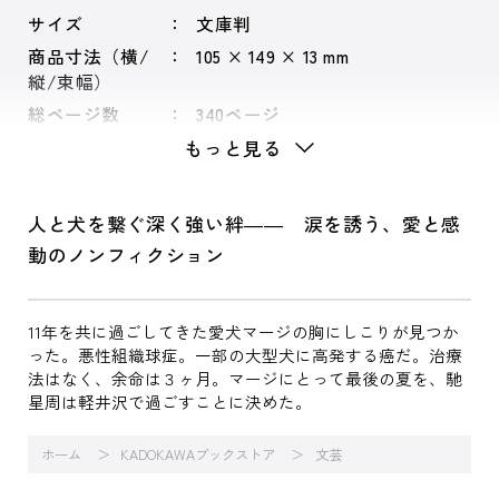
サイズ
文庫判
商品寸法（横/
105 × 149 × 13 mm
縦/束幅）
総ページ数
340ページ
もっと見る
人と犬を繋ぐ深く強い絆―― 涙を誘う、愛と感
動のノンフィクション
11年を共に過ごしてきた愛犬マージの胸にしこりが見つか
った。悪性組織球症。一部の大型犬に高発する癌だ。治療
法はなく、余命は３ヶ月。マージにとって最後の夏を、馳
星周は軽井沢で過ごすことに決めた。
ホーム
KADOKAWAブックストア
文芸