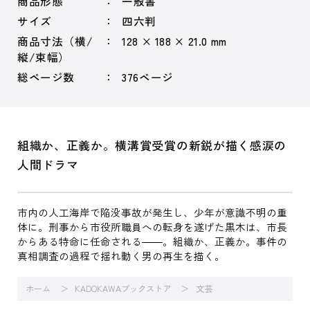
商品形態
一般書
サイズ
四六判
商品寸法（横/
128 × 188 × 21.0 mm
縦/束幅）
総ページ数
376ページ
組織か、正義か。横溝賞受賞の新鋭が描く感涙の
人間ドラマ
市内の人工海岸で陥没事故が発生し、少年が意識不明の重
体に。刑事から市役所職員への転身を遂げた黒木は、市長
からある特命に任命される――。組織か、正義か。事件の
真相調査の過程で揺れ動く男の再生を描く。
ホーム
KADOKAWAブックストア
文芸