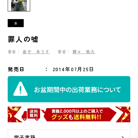
罪人の嘘
著者：
金子 ありさ
著者：
瀬々 敬久
発売日
2014年07月25日
電子書籍