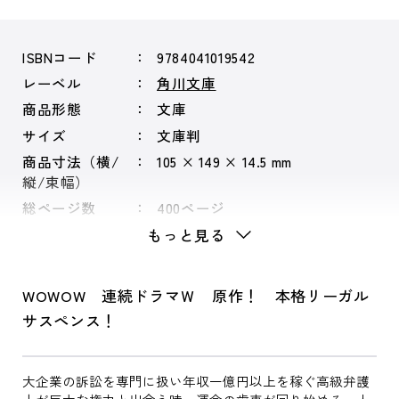
ISBNコード
9784041019542
レーベル
角川文庫
商品形態
文庫
サイズ
文庫判
商品寸法（横/
105 × 149 × 14.5 mm
縦/束幅）
総ページ数
400ページ
もっと見る
WOWOW 連続ドラマＷ 原作！ 本格リーガル
サスペンス！
大企業の訴訟を専門に扱い年収一億円以上を稼ぐ高級弁護