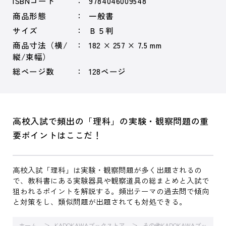
ISBNコード
9784046009548
商品形態
一般書
サイズ
Ｂ５判
商品寸法（横/
182 × 257 × 7.5 mm
縦/束幅）
総ページ数
128ページ
高校入試で頻出の「理科」の実験・観察問題の重
要ポイントはここだ！
高校入試「理科」は実験・観察問題が多く出題されるの
で、教科書にある実験器具や観察道具の総まとめと入試で
狙われるポイントを解説する。頻出テーマの過去問で傾向
と対策をし、類似問題が出題されても対処できる。
ホーム
KADOKAWAブックストア
その他KADOKAWAブッ