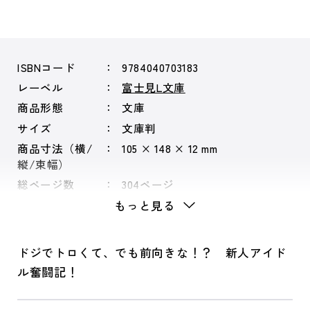
ISBNコード
9784040703183
レーベル
富士見L文庫
商品形態
文庫
サイズ
文庫判
商品寸法（横/
105 × 148 × 12 mm
縦/束幅）
総ページ数
304ページ
もっと見る
ドジでトロくて、でも前向きな！？ 新人アイド
ル奮闘記！