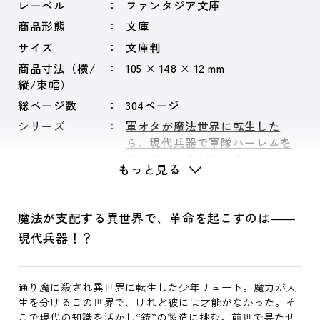
レーベル
ファンタジア文庫
商品形態
文庫
サイズ
文庫判
商品寸法（横/
105 × 148 × 12 mm
縦/束幅）
総ページ数
304ページ
シリーズ
軍オタが魔法世界に転生した
ら、現代兵器で軍隊ハーレムを
作っちゃいました！？
もっと見る
魔法が支配する異世界で、革命を起こすのは――
現代兵器！？
通り魔に殺され異世界に転生した少年リュート。魔力が人
生を分けるこの世界で、けれど彼には才能がなかった。そ
こで現代の知識を活かし“銃”の製造に挑む。前世で果たせ