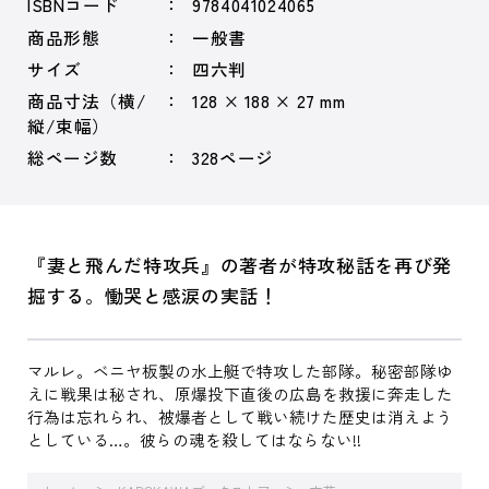
ISBNコード
9784041024065
商品形態
一般書
サイズ
四六判
商品寸法（横/
128 × 188 × 27 mm
縦/束幅）
総ページ数
328ページ
『妻と飛んだ特攻兵』の著者が特攻秘話を再び発
掘する。慟哭と感涙の実話！
マルレ。ベニヤ板製の水上艇で特攻した部隊。秘密部隊ゆ
えに戦果は秘され、原爆投下直後の広島を救援に奔走した
行為は忘れられ、被爆者として戦い続けた歴史は消えよう
としている…。彼らの魂を殺してはならない!!