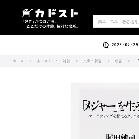
2026/0
ホーム
本・コミック・雑誌
文庫・新書
新書
「