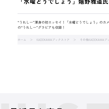
「水曜どうでしょう」嬉野雅道氏
“うれしー”渾身の初エッセイ！「水曜どうでしょう」のカ
の“うれしー”グラビアも収録！
ホーム
KADOKAWAブックストア
その他KADOKAWA