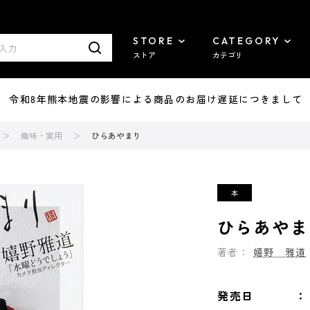
STORE
CATEGORY
ストア
カテゴリ
7/29 令和8年熊本地震の影響による商品のお届け遅延につきまして
趣味・実用
ひらあやまり
ひらあやま
著者：
嬉野 雅道
発売日