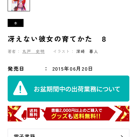
冴えない彼女の育てかた ８
著者：
丸戸 史明
イラスト：
深崎 暮人
発売日
2015年06月20日
電子書籍