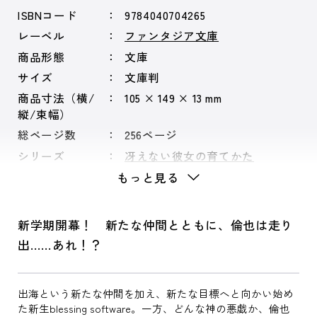
ISBNコード
9784040704265
レーベル
ファンタジア文庫
商品形態
文庫
サイズ
文庫判
商品寸法（横/
105 × 149 × 13 mm
縦/束幅）
総ページ数
256ページ
シリーズ
冴えない彼女の育てかた
もっと見る
新学期開幕！ 新たな仲間とともに、倫也は走り
出……あれ！？
出海という新たな仲間を加え、新たな目標へと向かい始め
た新生blessing software。一方、どんな神の悪戯か、倫也