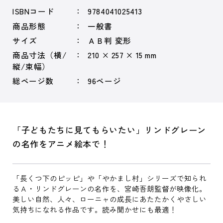
ISBNコード
9784041025413
商品形態
一般書
サイズ
ＡＢ判 変形
商品寸法（横/
210 × 257 × 15 mm
縦/束幅）
総ページ数
96ページ
「子どもたちに見てもらいたい」リンドグレーン
の名作をアニメ絵本で！
「長くつ下のピッピ」や「やかまし村」シリーズで知られ
るＡ・リンドグレーンの名作を、宮崎吾朗監督が映像化。
美しい自然、人々、ローニャの成長にあたたかくやさしい
気持ちになれる作品です。読み聞かせにも最適！