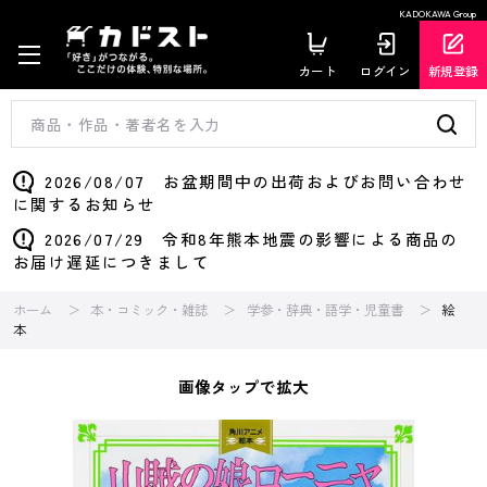
KADOKAWA Group
カート
ログイン
新規登録
2026/08/07 お盆期間中の出荷およびお問い合わせ
に関するお知らせ
2026/07/29 令和8年熊本地震の影響による商品の
お届け遅延につきまして
ホーム
本・コミック・雑誌
学参・辞典・語学・児童書
絵
本
画像タップで拡大