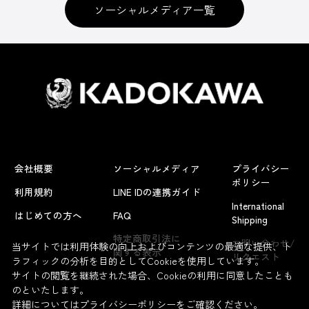
ソーシャルメディア一覧
会社概要
ソーシャルメディア
プライバシー
ポリシー
利用規約
LINE IDの連携ガイド
International
はじめての方へ
FAQ
Shipping
よくあるお問い合わせ
特定商取引法に
お問い合わせ/
当サイトでは利用体験の向上およびコンテンツの最適な提供、ト
関する表示
リクエスト
ラフィックの分析を目的としてCookieを使用しています。
サイトの閲覧を継続された場合、Cookieの利用に同意したことも
のといたします。
詳細については
プライバシーポリシー
をご確認ください。