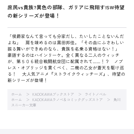
庶民vs貴族?異色の部隊、ガリアに飛翔す!SW待望
の新シリーズが登場！
「侯爵家なんて言っても分家だし、たいしたことないんだ
よね」 肩を竦めるのは黒田邦佳。「その血にふさわしい
振る舞いができぬのなら、貴族を名乗る資格はない！」
豪語するのはハインリーケ。全く異なる二人のウィッチ
が、第５０６統合戦闘航空団に配属されて……！？ ノブ
レス・オブリッジを貫くべく、二機の乙女が蒼天を駆け巡
る！ 大人気アニメ『ストライクウィッチーズ』、待望の
新シリーズが登場！
ホーム
KADOKAWAブックストア
ライトノベル
ホーム
KADOKAWAラノベ＆コミックグッズストア
角川
スニーカー文庫