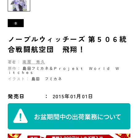
ノーブルウィッチーズ 第５０６統
合戦闘航空団 飛翔！
著者：
南房 秀久
原作：
島田フミカネ＆Ｐｒｏｊｅｋｔ Ｗｏｒｌｄ Ｗ
ｉｔｃｈｅｓ
イラスト：
島田 フミカネ
発売日
2015年01月01日