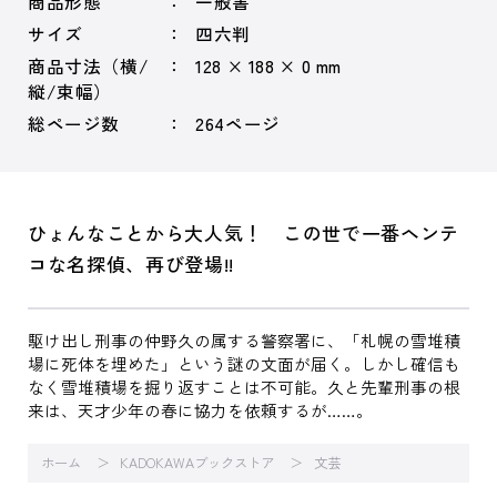
商品形態
一般書
サイズ
四六判
商品寸法（横/
128 × 188 × 0 mm
縦/束幅）
総ページ数
264ページ
ひょんなことから大人気！ この世で一番ヘンテ
コな名探偵、再び登場!!
駆け出し刑事の仲野久の属する警察署に、「札幌の雪堆積
場に死体を埋めた」という謎の文面が届く。しかし確信も
なく雪堆積場を掘り返すことは不可能。久と先輩刑事の根
来は、天才少年の春に協力を依頼するが……。
ホーム
KADOKAWAブックストア
文芸