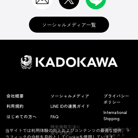
ソーシャルメディア一覧
会社概要
ソーシャルメディア
プライバシー
ポリシー
利用規約
LINE IDの連携ガイド
International
はじめての方へ
FAQ
Shipping
よくあるお問い合わせ
特定商取引法に
お問い合わせ/
当サイトでは利用体験の向上およびコンテンツの最適な提供、ト
関する表示
リクエスト
ラフィックの分析を目的としてCookieを使用しています。