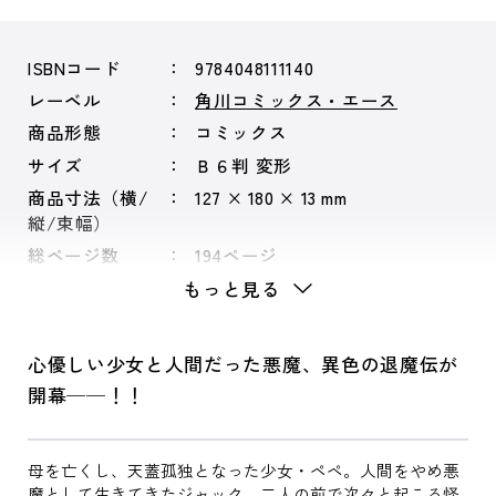
ISBNコード
9784048111140
レーベル
角川コミックス・エース
商品形態
コミックス
サイズ
Ｂ６判 変形
商品寸法（横/
127 × 180 × 13 mm
縦/束幅）
総ページ数
194ページ
もっと見る
心優しい少女と人間だった悪魔、異色の退魔伝が
開幕──！！
母を亡くし、天蓋孤独となった少女・ペペ。人間をやめ悪
魔として生きてきたジャック。二人の前で次々と起こる怪