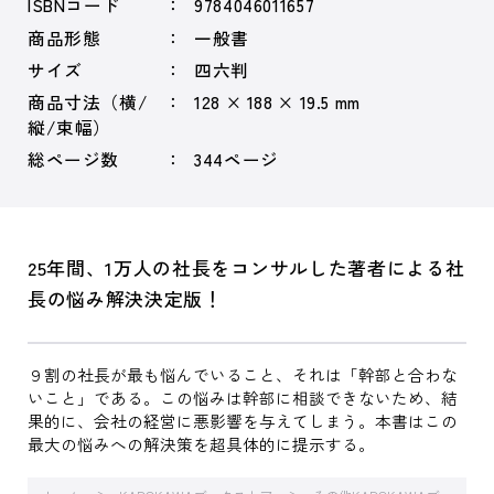
ISBNコード
9784046011657
商品形態
一般書
サイズ
四六判
商品寸法（横/
128 × 188 × 19.5 mm
縦/束幅）
総ページ数
344ページ
25年間、1万人の社長をコンサルした著者による社
長の悩み解決決定版！
９割の社長が最も悩んでいること、それは「幹部と合わな
いこと」である。この悩みは幹部に相談できないため、結
果的に、会社の経営に悪影響を与えてしまう。本書はこの
最大の悩みへの解決策を超具体的に提示する。