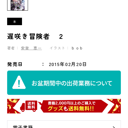
遅咲き冒険者 ２
著者：
安登 恵一
イラスト：
ｂｏｂ
発売日
2015年02月20日
電子書籍