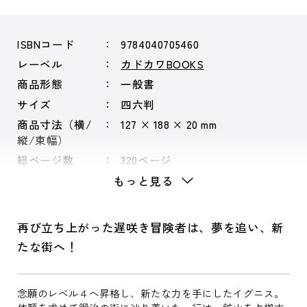
ISBNコード
9784040705460
レーベル
カドカワBOOKS
商品形態
一般書
サイズ
四六判
商品寸法（横/
127 × 188 × 20 mm
縦/束幅）
総ページ数
320ページ
もっと見る
再び立ち上がった遅咲き冒険者は、夢を追い、新
たな街へ！
念願のレベル４へ昇格し、新たな力を手にしたイグニス。