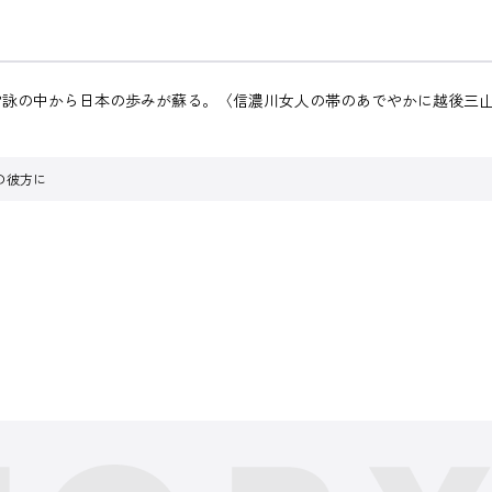
常詠の中から日本の歩みが蘇る。〈信濃川女人の帯のあでやかに越後三
の彼方に