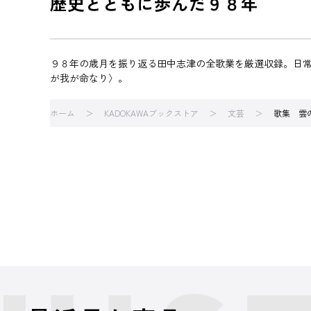
歴史とともに歩んだ９８年
９８年の歳月を振り返る田中志津の全歌業を厳選収録。日
が我が命なり〉。
ホーム
KADOKAWAブックストア
文芸
歌集 雲