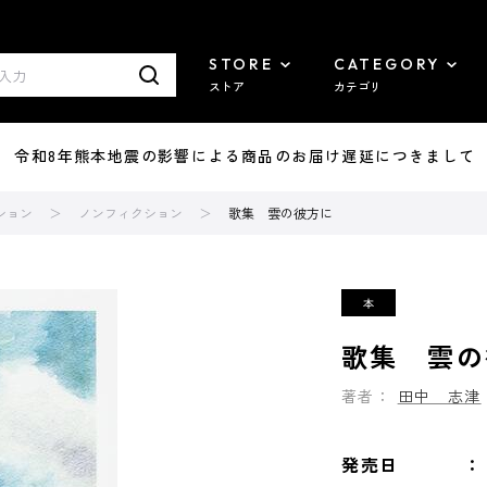
STORE
CATEGORY
ストア
カテゴリ
7/29 令和8年熊本地震の影響による商品のお届け遅延につきまして
ション
ノンフィクション
歌集 雲の彼方に
歌集 雲の
著者：
田中 志津
発売日