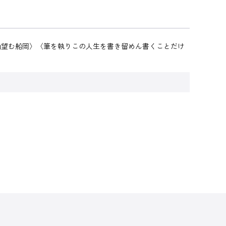
山望む船岡〉〈筆を執りこの人生を書き留めん書くことだけ