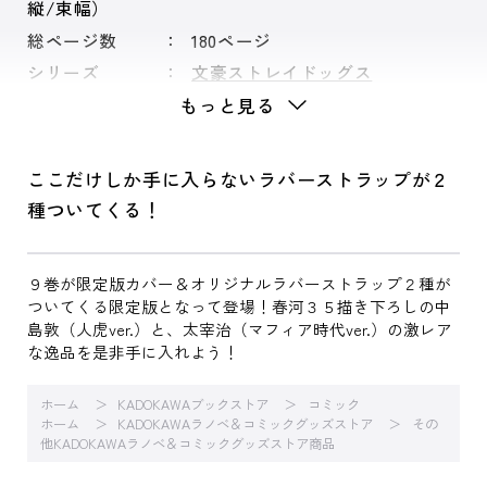
縦/束幅）
総ページ数
180ページ
シリーズ
文豪ストレイドッグス
もっと見る
ここだけしか手に入らないラバーストラップが２
種ついてくる！
９巻が限定版カバー＆オリジナルラバーストラップ２種が
ついてくる限定版となって登場！春河３５描き下ろしの中
島敦（人虎ver.）と、太宰治（マフィア時代ver.）の激レア
な逸品を是非手に入れよう！
ホーム
KADOKAWAブックストア
コミック
ホーム
KADOKAWAラノベ＆コミックグッズストア
その
他KADOKAWAラノベ＆コミックグッズストア商品