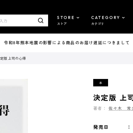
STORE
CATEGORY
ストア
カテゴリ
7/29 令和8年熊本地震の影響による商品のお届け遅延につきまして
定版 上司の心得
決定版 上
著者：
佐々木 常
発売日