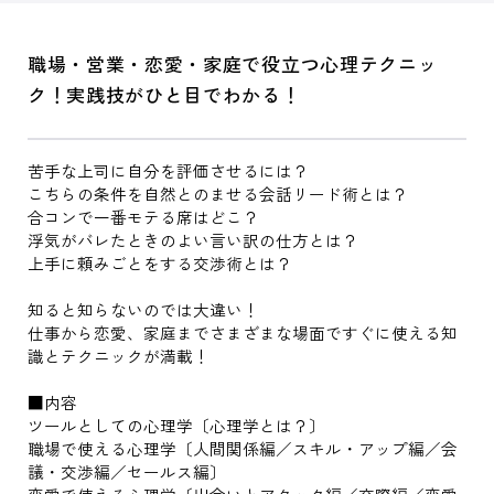
職場・営業・恋愛・家庭で役立つ心理テクニッ
ク！実践技がひと目でわかる！
苦手な上司に自分を評価させるには？
こちらの条件を自然とのませる会話リード術とは？
合コンで一番モテる席はどこ？
浮気がバレたときのよい言い訳の仕方とは？
上手に頼みごとをする交渉術とは？
知ると知らないのでは大違い！
仕事から恋愛、家庭までさまざまな場面ですぐに使える知
識とテクニックが満載！
■内容
ツールとしての心理学〔心理学とは？〕
職場で使える心理学〔人間関係編／スキル・アップ編／会
議・交渉編／セールス編〕