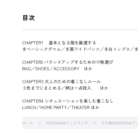
目次
CHAPTER1 基本となる服を厳選する
♯ベーシックデニム／♯黒ワイドパンツ／♯白トップス／
CHAPTER2 バランスアップするための小物選び
BAG／SHOES／ACCESSORY ほか
CHAPTER3 大人のための着こなしルール
３色までにまとめる／柄は一点投入 ほか
CHAPTER4 シチュエーションを楽しむ着こなし
LUNCH／HOME PARTY／THEATER ほか
ホーム
KADOKAWAブックストア
その他KADOKAWA