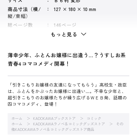
サイズ
Ｂ６判 変形
商品寸法（横/
127 × 180 × 10 mm
縦/束幅）
総ページ数
146ページ
もっと見る
薄幸少年、ふとんお嬢様に出逢う…？うすしお系
青春4コマコメディ開幕！
「引きこもりお嬢様の友達になってもらう」高校生・政臣
は、ふとんをかぶったお嬢様に出逢い…。不幸な少年と、
超引きこもりのお嬢様たちが繰り広げるＷＥＢ発、話題の
四コマコメディ、登場！
ホーム
KADOKAWAブックストア
コミック
ホーム
KADOKAWAラノベ＆コミックグッズストア
その
他KADOKAWAラノベ＆コミックグッズストア商品