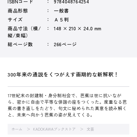
ISBNコード
9784048764254
商品形態
一般書
サイズ
Ａ５判
商品寸法（横/
148 × 210 × 24.0 mm
縦/束幅）
総ページ数
266ページ
300年来の通説をくつがえす画期的な新解釈！
17世紀末の封建制・身分制社会で、芭蕉は世に抗いなが
ら、密かに自由で平等な俳諧の座をつくった。度重なる芭
蕉の書き直しをたどり、句文に秘められた真意を読み解く
と、未来へ向かう芭蕉の姿が見えてくる。
ホーム
KADOKAWAブックストア
文芸