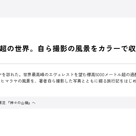
超の世界。自ら撮影の風景をカラーで収
ラヤを訪れた。世界最高峰のエヴェレストを望む標高5000メートル超の
いヒマラヤの風景を、著者自ら撮影した写真とともに綴る旅行記をはじ
漂流 『神々の山嶺』へ