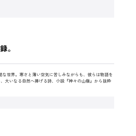
録。
過酷な世界。寒さと薄い空気に苦しみながらも、彼らは物語を
め、大いなる自然へ捧げる詩、小説『神々の山嶺』から抜粋