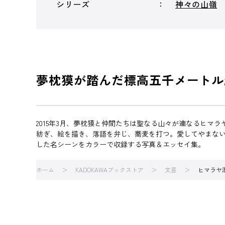
シリーズ
神々の山嶺
夢枕獏が踏んだ標高五千メートル
2015年3月、夢枕獏と仲間たちは聖なる山々が連なるヒマ
紡ぎ、絵を描き、落語を弁じ、蕎麦を打つ。愛してやまな
した名シーンをカラーで収録する写真＆エッセイ集。
ホーム
KADOKAWAブックストア
文芸
ヒマラヤ