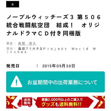
ノーブルウィッチーズ３ 第５０６
統合戦闘航空団 結成！ オリジ
ナルドラマＣＤ付き同梱版
著者：
南房 秀久
原作：
島田フミカネ＆Ｐｒｏｊｅｋｔ Ｗｏｒｌｄ Ｗ
ｉｔｃｈｅｓ
発売日
2015年09月30日