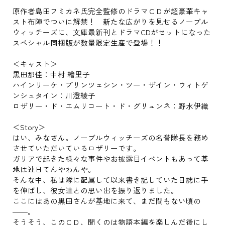
原作者島田フミカネ氏完全監修のドラマＣＤが超豪華キャ
スト布陣でついに解禁！ 新たな広がりを見せるノーブル
ウィッチーズに、文庫最新刊とドラマCDがセットになった
スペシャル同梱版が数量限定生産で登場！！
＜キャスト＞
黒田那佳：中村 繪里子
ハインリーケ・プリンツェシン・ツー・ザイン・ウィトゲ
ンシュタイン：川澄綾子
ロザリー・ド・エムリコート・ド・グリュンネ：野水伊織
＜Story＞
はい、みなさん。ノーブルウィッチーズの名誉隊長を務め
させていただいているロザリーです。
ガリアで起きた様々な事件やお披露目イベントもあって基
地は連日てんやわんや。
そんな中、私は隊に配属して以来書き記していた日誌に手
を伸ばし、彼女達との思い出を振り返りました。
ここにはあの黒田さんが基地に来て、まだ間もない頃の
――。
そうそう、このＣＤ、聞くのは物語本編を楽しんだ後にし