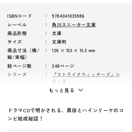
ISBNコード
9784041035986
レーベル
角川スニーカー文庫
商品形態
文庫
サイズ
文庫判
商品寸法（横/
126 × 153 × 15.5 mm
縦/束幅）
総ページ数
248ページ
シリーズ
『ストライクウィッチーズ』シ
リーズ
もっと見る
ドラマCDで明かされる、黒田とハインリーケのコ
ンビ結成秘話！