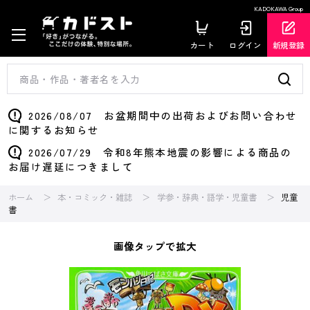
KADOKAWA Group
カート
ログイン
新規登録
2026/08/07 お盆期間中の出荷およびお問い合わせ
に関するお知らせ
2026/07/29 令和8年熊本地震の影響による商品の
お届け遅延につきまして
ホーム
本・コミック・雑誌
学参・辞典・語学・児童書
児童
書
画像タップで拡大