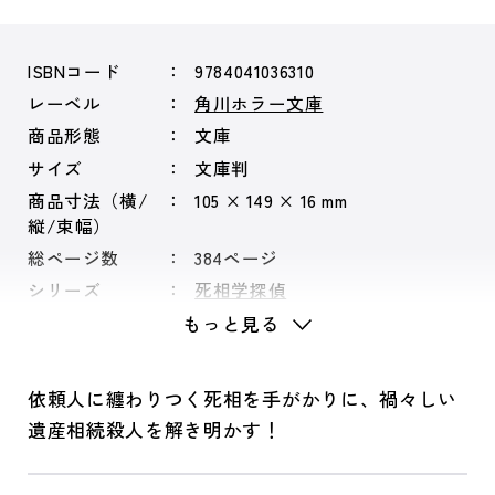
ISBNコード
9784041036310
レーベル
角川ホラー文庫
商品形態
文庫
サイズ
文庫判
商品寸法（横/
105 × 149 × 16 mm
縦/束幅）
総ページ数
384ページ
シリーズ
死相学探偵
もっと見る
依頼人に纏わりつく死相を手がかりに、禍々しい
遺産相続殺人を解き明かす！