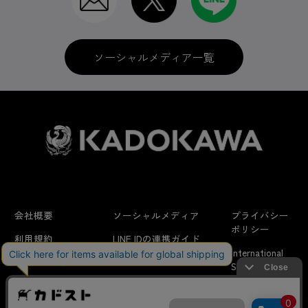
ソーシャルメディア一覧
会社概要
ソーシャルメディア
プライバシー
ポリシー
利用規約
LINE IDの連携ガイド
International
はじめての方へ
FAQ
Shipping
よくあるお問い合わせ
特定商取引法に
お問い合わせ/
当サイトでは利用体験の向上およびコンテンツの最適な提供、ト
関する表示
リクエスト
ラフィックの分析を目的としてCookieを使用しています。