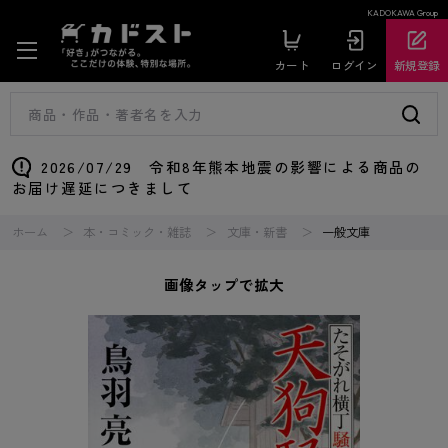
KADOKAWA Group
カート
ログイン
新規登録
2026/07/29 令和8年熊本地震の影響による商品の
お届け遅延につきまして
ホーム
本・コミック・雑誌
文庫・新書
一般文庫
画像タップで拡大