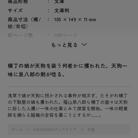
商品形態
文庫
サイズ
文庫判
商品寸法（横/
105 × 149 × 11 mm
縦/束幅）
総ページ数
288ページ
もっと見る
横丁の娘が天狗を装う何者かに攫われた。天狗一
味に泉八郎の剣が唸る。
浅草で娘が天狗に拐かされる事件が相次ぎ、たそがれ横丁
の下駄屋の娘も攫われた。福山泉八郎ら横丁の面々は天狗
に扮した人攫い一味の仕業とみて探索を開始。一味の軽業
師を捕らえ組織の全容を暴こうとするが……。
ホーム
KADOKAWAブックストア
文芸