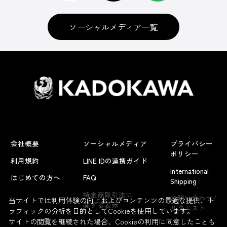
ソーシャルメディア一覧
会社概要
ソーシャルメディア
プライバシー
ポリシー
利用規約
LINE IDの連携ガイド
International
はじめての方へ
FAQ
Shipping
よくあるお問い合わせ
特定商取引法に
お問い合わせ/
当サイトでは利用体験の向上およびコンテンツの最適な提供、ト
関する表示
リクエスト
ラフィックの分析を目的としてCookieを使用しています。
サイトの閲覧を継続された場合、Cookieの利用に同意したことも