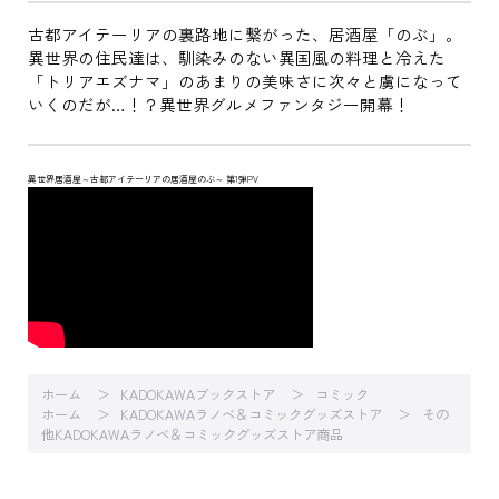
古都アイテーリアの裏路地に繋がった、居酒屋「のぶ」。
異世界の住民達は、馴染みのない異国風の料理と冷えた
「トリアエズナマ」のあまりの美味さに次々と虜になって
いくのだが…！？異世界グルメファンタジー開幕！
異世界居酒屋～古都アイテーリアの居酒屋のぶ～ 第1弾PV
ホーム
KADOKAWAブックストア
コミック
ホーム
KADOKAWAラノベ＆コミックグッズストア
その
他KADOKAWAラノベ＆コミックグッズストア商品