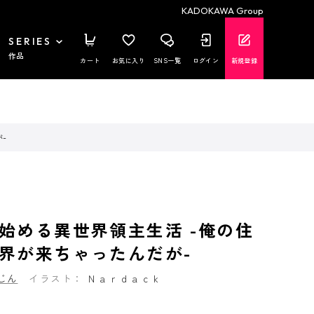
KADOKAWA Group
SERIES
作品
カート
お気に入り
SNS一覧
ログイン
新規登録
-
始める異世界領主生活 -俺の住
界が来ちゃったんだが-
じん
イラスト：
Ｎａｒｄａｃｋ