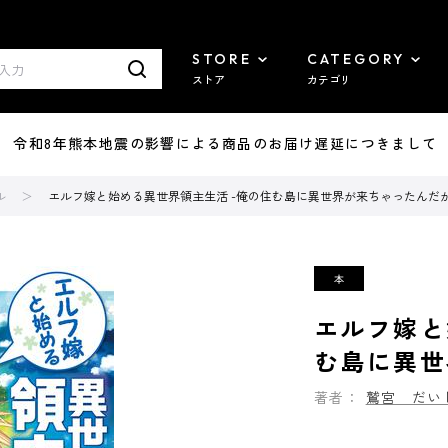
STORE
CATEGORY
ストア
カテゴリ
7/29 令和8年熊本地震の影響による商品のお届け遅延につきまして
ル
エルフ嫁と始める異世界領主生活 -俺の住む島に異世界が来ちゃったんだが
エルフ嫁と
む島に異世
著者：
鷲宮 だい