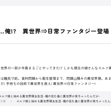
…俺!? 異世界⇒日常ファンタジー登場
世界の一部が半島まるごとやってきた!? しかも領主の娘さんなエルフ
人は難民寸前。食料問題から衛生管理まで、問題山積みの異世界領。あ
だ! 手持ちの技術で異世界を救え! 異世界⇒日常ファンタジー!
エルフ嫁と始める異世界領主生活 -俺の住む島に異世界が来ちゃったんだが-
文庫
エルフ嫁と始める異世界領主生活 -俺の住む島に異世界が来ちゃったん