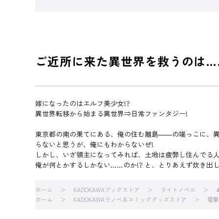
ご近所に来た異世界を救うのは…
嫁になったのはエルフ美少女!?
異世界転移から始まる異世界⇒日常ファンタジー!
東京都の南の果てにある、俺の住む離島――の端っこに、異
らないと思うが、俺にもわからないぜ!
しかし、いざ領主になってみれば、土地は疲弊し住んでる
俺が何とかするしかない……のか!? と、とりあえず炊き出し
ホーム
KADOKAWAブックストア
ライトノベル
ホーム
KADOKAWAラノベ＆コミックグッズストア
電撃