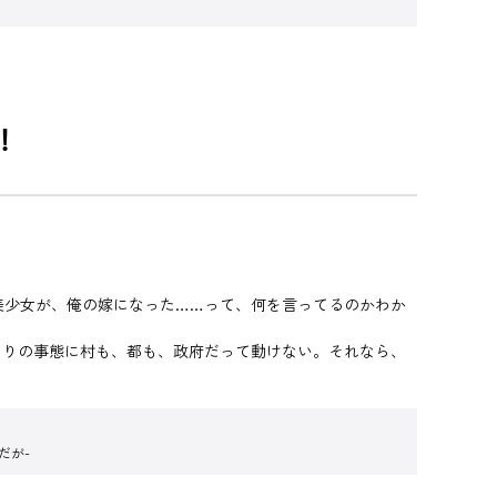
！
美少女が、俺の嫁になった……って、何を言ってるのかわか
まりの事態に村も、都も、政府だって動けない。それなら、
だが-