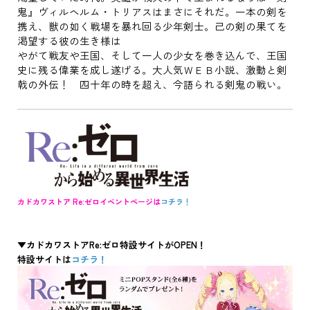
鬼』ヴィルヘルム・トリアスはまさにそれだ。一本の剣を
携え、獣の如く戦場を暴れ回る少年剣士。己の剣の果てを
渇望する彼の生き様は
やがて戦友や王国、そして一人の少女を巻き込んで、王国
史に残る偉業を成し遂げる。大人気ＷＥＢ小説、激動と剣
戟の外伝！ 四十年の時を超え、今語られる剣鬼の戦い。
カドカワストア Re:ゼロイベントページは
コチラ！
▼カドカワストアRe:ゼロ特設サイトがOPEN！
特設サイトは
コチラ！