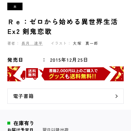
Ｒｅ：ゼロから始める異世界生活
Ex2 剣鬼恋歌
著者：
長月 達平
イラスト：
大塚 真一郎
発売日
2015年12月25日
電子書籍
在庫有り
お届け予定日
翌日以降出荷