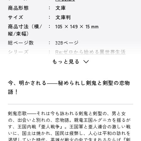
商品形態
文庫
サイズ
文庫判
商品寸法（横/
105 × 149 × 15 mm
縦/束幅）
総ページ数
328ページ
シリーズ
Re:ゼロから始める異世界生活
もっと見る
今、明かされる――秘められし剣鬼と剣聖の恋物
語！
剣鬼恋歌――それは今も詠われる剣鬼と剣聖の、男と女
の、出会いと別れの、恋物語。親竜王国ルグニカを揺るが
す、王国内戦『亜人戦争』。王国軍と亜人連合の激しい戦
いに、国土は焼かれ、国民は疲弊し、人心は平和の訪れを
渇望していた時代。英雄が戦火の中で生まれるならば『剣