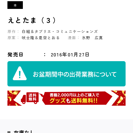
えとたま（３）
原作：
白組＆タブリエ・コミュニケーションズ
原案：
吠士隆＆是空とおる
漫画：
氷野 広真
発売日
2016年01月27日
在庫なし