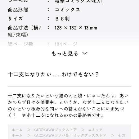
レーベル
電撃コミックスNEXT
商品形態
コミックス
サイズ
Ｂ６判
商品寸法（横/
128 × 182 × 13 mm
縦/束幅）
総ページ数
194ページ
もっと見る
十二支になりたい……わけでもない？
十二支になりたいという猫のえと娘・にゃ～たんは、あい
かわらず日々を浪費中。というか、なぜ十二支になりたい
のかという根源的な問いへの答えがないことにいま気づ
く！ さあ十二支になれるのかの最終巻です。
ホーム
KADOKAWAブックストア
コミック
ホーム
KADOKAWAラノベ＆コミックグッズストア
その