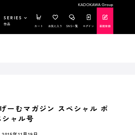
KADOKAWA Group
SERIES
作品
カート
お気に入り
SNS一覧
ログイン
新規登録
げーむマガジン スペシャル ポ
ペシャル号
2015年11月19日