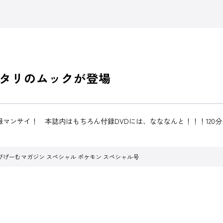
タリのムックが登場
報マンサイ！ 本誌内はもちろん付録DVDには、なななんと！！！120
びげーむマガジン スペシャル ポケモン スペシャル号