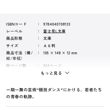
ISBNコード
9784040708133
レーベル
富士見L文庫
商品形態
文庫
サイズ
Ａ６判
商品寸法（横/
105 × 148 × 12 mm
縦/束幅）
総ページ数
304ページ
もっと見る
一期一舞の芸術“競技ダンス”にかける、若者たち
の青春の軌跡。