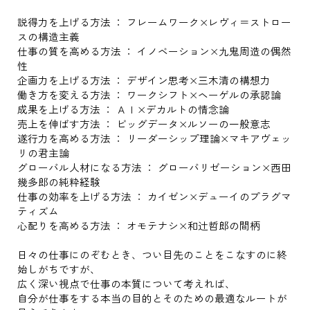
説得力を上げる方法 ： フレームワーク×レヴィ＝ストロー
スの構造主義
仕事の質を高める方法 ： イノベーション×九鬼周造の偶然
性
企画力を上げる方法 ： デザイン思考×三木清の構想力
働き方を変える方法 ： ワークシフト×ヘーゲルの承認論
成果を上げる方法 ： ＡＩ×デカルトの情念論
売上を伸ばす方法 ： ビッグデータ×ルソーの一般意志
遂行力を高める方法 ： リーダーシップ理論×マキアヴェッ
リの君主論
グローバル人材になる方法 ： グローバリゼーション×西田
幾多郎の純粋経験
仕事の効率を上げる方法 ： カイゼン×デューイのプラグマ
ティズム
心配りを高める方法 ： オモテナシ×和辻哲郎の間柄
日々の仕事にのぞむとき、つい目先のことをこなすのに終
始しがちですが、
広く深い視点で仕事の本質について考えれば、
自分が仕事をする本当の目的とそのための最適なルートが