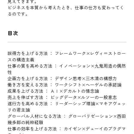
見えてきます。
ビジネスを本質から考えたとき、仕事の仕方も変わってく
るのです。
目次
説得力を上げる方法 ： フレームワーク×レヴィ＝ストロー
スの構造主義
仕事の質を高める方法 ： イノベーション×九鬼周造の偶然
性
企画力を上げる方法 ： デザイン思考×三木清の構想力
働き方を変える方法 ： ワークシフト×ヘーゲルの承認論
成果を上げる方法 ： ＡＩ×デカルトの情念論
売上を伸ばす方法 ： ビッグデータ×ルソーの一般意志
遂行力を高める方法 ： リーダーシップ理論×マキアヴェッ
リの君主論
グローバル人材になる方法 ： グローバリゼーション×西田
幾多郎の純粋経験
仕事の効率を上げる方法 ： カイゼン×デューイのプラグマ