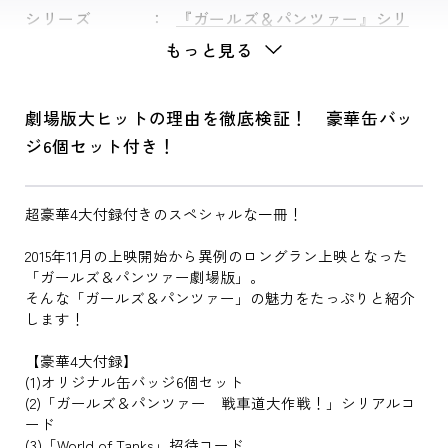
シリーズ
『ガールズ＆パンツァー』シリ
ーズ
もっと見る
劇場版大ヒットの理由を徹底検証！ 豪華缶バッ
ジ6個セット付き！
超豪華4大付録付きのスペシャルな一冊！
2015年11月の上映開始から異例のロングラン上映となった
「ガールズ＆パンツァー劇場版」。
そんな「ガールズ＆パンツァー」の魅力をたっぷりと紹介
します！
【豪華4大付録】
(1)オリジナル缶バッジ6個セット
(2)「ガールズ＆パンツァー 戦車道大作戦！」シリアルコ
ード
(3)「World of Tanks」招待コード