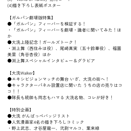
(4)描き下ろし表紙ポスター
【ガルパン劇場版特集】
●「ガルパン」フィーバーを検証する！
・「ガルパン」フィーバーを劇場・識者に聞いてみた！ほ
か
●大洗上陸記念！ガールズトーク！
・渕上舞（西住みほ役）、尾崎真実（五十鈴華役）、福圓
美里（角谷杏役）ほか
●渕上舞スペシャルインタビュー＆グラビア
【大洗Walker】
●エキシビジョンマッチの舞台 いざ、大洗の街へ！
●キャラクターパネル設置店に聞いた うちの店の売りはコ
コ！！
●隊長も統帥も同志もハマる 大洗名物、コレが好き！
【特別企画】
●大洗 がんばっぺバッジリスト
●人気漫画家4名の描き下ろしコミック
・野上武志、才谷屋龍一、弐尉マルコ、葉来緑